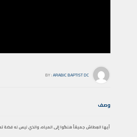
BY :
ARABIC BAPTIST DC
وصف
أيها العِطاش جميعًأ هلمُّوا إلى المياه، والذي ليس له فضة تعال