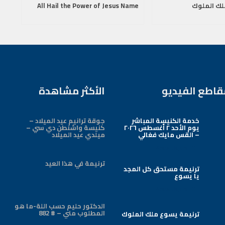
لك الملوك
All Hail the Power of Jesus Name
قاطع الفيديو
الأكثر مشاهدة
خدمة الكنيسة المباشر
جوقة ترانيم عيد الميلاد –
يوم الأحد ٢ أغسطس ٢٠٢٦
كنيسة واشنطن دي سي –
– القس مايك فغالي
ميلدي عيد الميلاد
Arabic Baptist DC
ترنيمة في هذا العيد
ترنيمة مستحق كل المجد
يا يسوع
Arabic Baptist DC
الدكتور حليم حسب اللة-ما هو
المطلوب مني – # 882
ترنيمة يسوع ملك الملوك