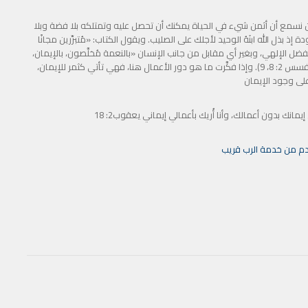
ن أن نسمع أن أثمن شيء في الحياة يمكنك أن تحصل عليه وتمتلكه بلا فضة وبلا
 بذل الله ابنَهُ الوحيد لأجلك على الصليب. ويقول الكتاب: «مُتبرِّرين مجانًا
 المسيح» (رومية3: 24) – أي من مجرَّد الفضل الإلهي، وبغير أي مقابل من جانب الإنسان «بالنعمة مُخلَّصون، بالإيمان،
وذلك ليس منكم. هو عطية الله. ليس من أعمالٍ كيلا يفتخر أحدٌ» (أفسس 2: 8، 9). وإذا فكَّرت ما هو دور الأعمال هنا، فهي تأتي كثمر للإيمان،
لى وجود الإيمان
 إيمانك بدون أعمالك، وأنا أُريك بأعمالي إيماني يعقوب2: 18
دم من خدمة الرب قريب