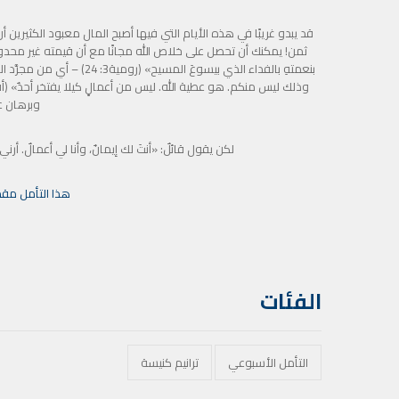
قد يبدو غريبًا في هذه الأيام التي فيها أصبح المال معبود الكثيري
ثمن! يمكنك أن تحصل على خلاص الله مجانًا مع أن قيمته غير محدودة إذ
بنعمتهِ بالفداء الذي بيسوعَ
وبرهان ع
لكن يقول قائلٌ: «أنتَ لك إيمانٌ، وأنا لي أعمالٌ. أرني
هذا التأمل مق
الفئات
التأمل الأسبوعي
ترانيم كنيسة