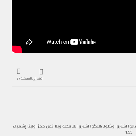
أضف إلى المفضلة
17
وا اشتروا وكُلوا. هلمُّوا اشتروا بلا فضة وبلا ثمن خمرًا ولبنًا إشعياء
1:55