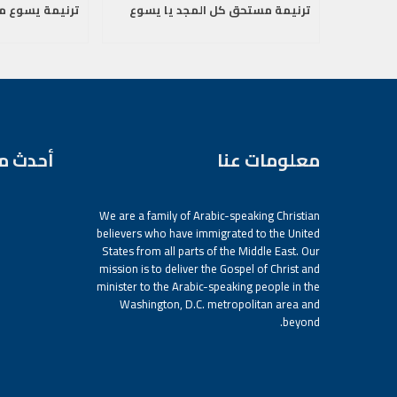
ترنيمة مستحق كل المجد يا يسوع
ترنيمة يسوع م
معلومات عنا
أحدث م
We are a family of Arabic-speaking Christian
believers who have immigrated to the United
States from all parts of the Middle East. Our
mission is to deliver the Gospel of Christ and
minister to the Arabic-speaking people in the
Washington, D.C. metropolitan area and
beyond.