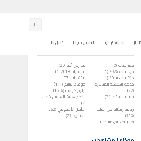
فاز
نبذ إليكترونيه
الانجيل مجانا
اتصل بنا
الفئات
مسرحيات (9)
مدارس أحد (20)
مؤتمرات 2026 (1)
مؤتمرات 2019 (1)
مؤتمرات 2014 (1)
مؤتمرات (177)
خدمة الكنيسة المباشرة
جوقات ترانيم (111)
(72)
ترانيم كنيسة (1626)
تأملات مرئية (21)
برنامج هوذا العريس مًقبل
(2)
برنامج رسالة من القلب
التأمل الأسبوعي (252)
(340)
أستديو (23)
Uncategorized (18)
معظم المشاهدات