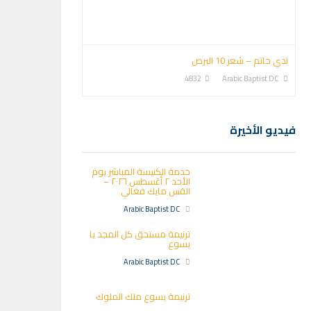
ندي حاتم – شعر 10 البرص
4832
Arabic Baptist DC
فيديو الأخيرة
خدمة الكنيسة المباشر يوم
الأحد ٢ أغسطس ٢٠٢٦ –
القس مايك فغالي
Arabic Baptist DC
ترنيمة مستحق كل المجد يا
يسوع
Arabic Baptist DC
ترنيمة يسوع ملك الملوك