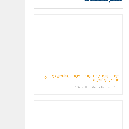
جوقة ترانيم عيد الميلاد – كنيسة واشنطن دي سي –
ميلدي عيد الميلاد
14627
Arabic Baptist DC