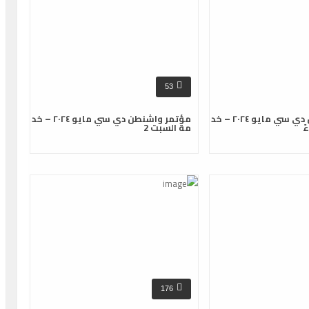
53
مؤتمر واشنطن دي سي مايو ٢٠٢٤ – خد
مؤتمر واشنطن دي سي مايو ٢٠٢٤ – خد
ً
مة السبت 2
176