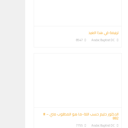
ترنيمة في هذا العيد
8547
Arabic Baptist DC
الدكتور حليم حسب اللة-ما هو المطلوب مني – #
882
7755
Arabic Baptist DC