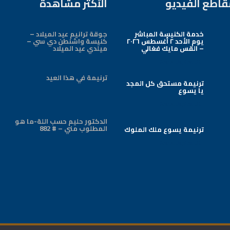
قاطع الفيديو
الأكثر مشاهدة
خدمة الكنيسة المباشر
جوقة ترانيم عيد الميلاد –
يوم الأحد ٢ أغسطس ٢٠٢٦
كنيسة واشنطن دي سي –
– القس مايك فغالي
ميلدي عيد الميلاد
Arabic Baptist DC
ترنيمة في هذا العيد
ترنيمة مستحق كل المجد
يا يسوع
Arabic Baptist DC
الدكتور حليم حسب اللة-ما هو
المطلوب مني – # 882
ترنيمة يسوع ملك الملوك
Arabic Baptist DC