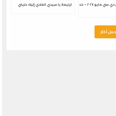
مؤتمر واشنطن دي سي مايو ٢٠٢٤ – خد
ترنيمة يا سيدي الفادي إليك حنيني
حمل أكثر