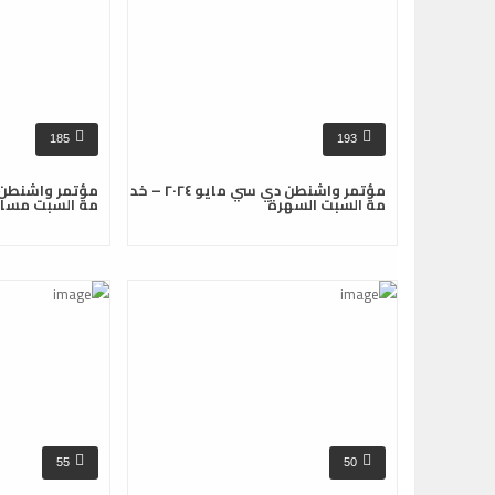
185
193
مؤتمر واشنطن دي سي مايو ٢٠٢٤ – خد
مة السبت السهرة
مة السبت مساء
55
50