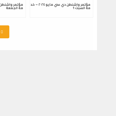
مؤتمر واشنطن دي سي مايو ٢٠٢٤ – خد
مة السبت 1
مة الجمعة