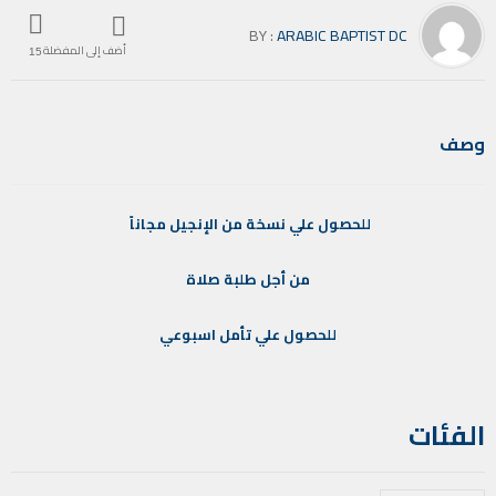
BY :
ARABIC BAPTIST DC
أضف إلى المفضلة
15
وصف
للحصول
علي
نسخة
من
الإنجيل
مجاناً
من
أجل
طلبة
صلاة
للحصول
علي
تأمل
اسبوعي
الفئات