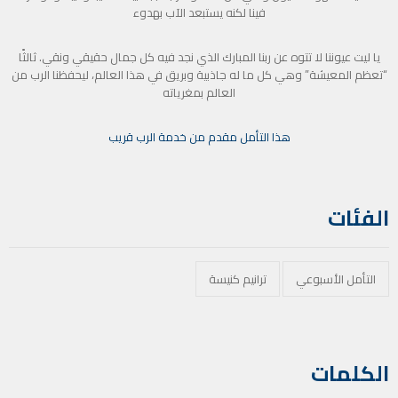
فينا لكنه يستبعد الآب بهدوء
يا ليت عيوننا لا تتوه عن ربنا المبارك الذي نجد فيه كل جمال حقيقي ونقي. ثالثًا
“تعظم المعيشة” وهي كل ما له جاذبية وبريق في هذا العالم، ليحفظنا الرب من
العالم بمغرياته
هذا التأمل مقدم من خدمة الرب قريب
الفئات
التأمل الأسبوعي
ترانيم كنيسة
الكلمات