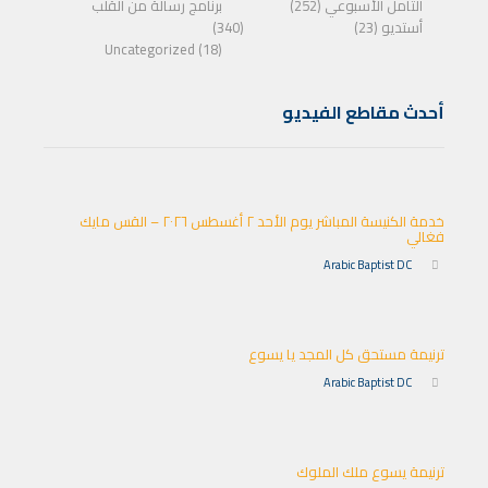
التأمل الأسبوعي (252)
برنامج رسالة من القلب
أستديو (23)
(340)
Uncategorized (18)
أحدث مقاطع الفيديو
خدمة الكنيسة المباشر يوم الأحد ٢ أغسطس ٢٠٢٦ – القس مايك
فغالي
Arabic Baptist DC
ترنيمة مستحق كل المجد يا يسوع
Arabic Baptist DC
ترنيمة يسوع ملك الملوك