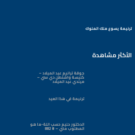
ترنيمة يسوع ملك الملوك
Arabic Baptist DC
الأكثر مشاهدة
جوقة ترانيم عيد الميلاد –
كنيسة واشنطن دي سي –
ميلدي عيد الميلاد
ترنيمة في هذا العيد
الدكتور حليم حسب اللة-ما هو
المطلوب مني – # 882