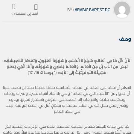
BY :
ARABIC BAPTIST DC
أضف إلى المفضلة
91
وصف
«لأَنَّ كُلَّ مَا فِي الْعَالَمِ: شَهْوَةَ الْجَسَدِ، وَشَهْوَةَ الْعُيُونِ، وَتَعَظُّمَ الْمَعِيشَةِ،
لَيْسَ مِنَ الآبِ بَلْ مِنَ الْعَالَمِ. وَالْعَالَمُ يَمْضِي وَشَهْوَتُهُ، وَأَمَّا الَّذِي يَصْنَعُ
مَشِيئَةَ اللهِ فَيَثْبُتُ إِلَى الأَبَد» (1يوحنا 2: 16، 17)
لنتعلم أن نحكم على العالم في مبادئه الأساسية حكمًا صحيحًا حينئذ لن يصعب علينا
أن نتحول عن “الأشياء التي في العالم” وهي بلا شك أشياء مسرة وميزات وراحات
ومكاسب مادية وانحرافات إلخ، تضغط على المؤمن باستمرار ليجربها بهدوء
وبإصرار لتحل محل الله في القلب سامحًا له بمكانٍ أقل في الحياة اليومية. هذه
هي حنكة العالم
كم هي جذابة للجسد مشاعر الطبيعة الفاسدة: هذه هي الإغراءات الحسية لكن
هناك أيضًا شهوة العيون وهي كل ما هو مرتبط بجاذبيتنا لما يبدو نبيلاً وذو كرامة