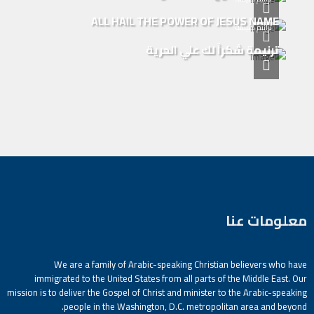
ALL HAIL THE POWER OF JESUS NAME
ترانيم كنيسة
ترنيمة شكراً لك علي الحرية
معلومات عنا
We are a family of Arabic-speaking Christian believers who have
immigrated to the United States from all parts of the Middle East. Our
mission is to deliver the Gospel of Christ and minister to the Arabic-speaking
people in the Washington, D.C. metropolitan area and beyond.