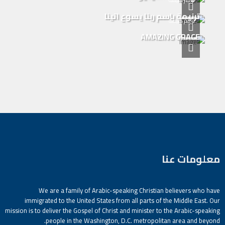
ترنيمة باسم ربنا يسوع اتينا
ترانيم كنيسة
AMAZING GRACE
معلومات عنا
We are a family of Arabic-speaking Christian believers who have
immigrated to the United States from all parts of the Middle East. Our
mission is to deliver the Gospel of Christ and minister to the Arabic-speaking
people in the Washington, D.C. metropolitan area and beyond.