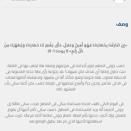
وصف
«إِنِ اعْتَرَفْنَا بِخَطَايَانَا فَهُوَ أَمِينٌ وَعَادِلٌ، حَتَّى يَغْفِرَ لَنَا خَطَايَانَا وَيُطَهِّرَنَا مِنْ
كُلِّ إِثْمٍ» (1يوحنا 1: 9)
ذهب چوني الصغير ليزور أجداده في مزرعتهم ومعه نبلة ليلعب بها في الغابة،
حيث حاول إصابة أي هدف لكن هيهات! عند رجوعه رأى بطة جدته المحبوبة في
الحديقة فصوب نبلته نحوها وهو متأكد أنه لن يصيبها. ولدهشته أصابها فماتت
في الحال. فذُهل وحزن جدًا وأسرع ليخفيها في كومة خشب، لكن أخته سالي رأت
المشهد كله.
في اليوم التالي طلبت الجدة مساعدة سالي في المطبخ فردت سالي قائلة إن
چوني أخبرها أنه يريد المساعدة في المطبخ. ذهبت سالي تأمر أخيها أن يقوم
بالعمل وإلا أخبرت جدتها بأمر البطة. اضطر چوني لطاعة أخته مرغمًا. كررت سالي
استغلالها لأخيها الذي لم يعد يطيق الوضع بعد