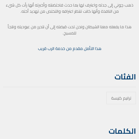
ذهب چوني إلى جدته واعترف لها بما حدث فاحتضنته وأخبرته أنها رأت كل شيء
من النافذة وأنها كانت تنتظر اعترافه والتخلص من تهديد أخته.
هذا ما يفعله معنا الشيطان ونحن تحت قبضته إلى أن نتحرر من عبوديته ونلجأ
للمسيح.
هذا التأمل مقدم من خدمة الرب قريب
الفئات
ترانيم كنيسة
الكلمات