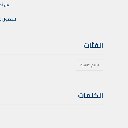
من
أج
للحصول
ع
الفئات
ترانيم كنيسة
الكلمات