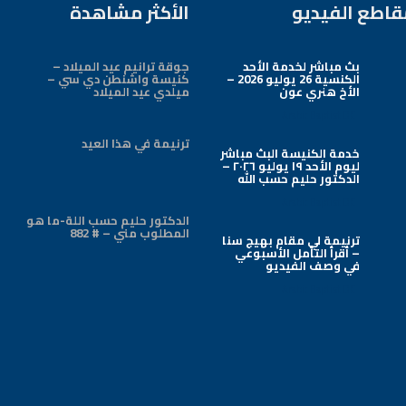
قاطع الفيديو
الأكثر مشاهدة
بث مباشر لخدمة الأحد
جوقة ترانيم عيد الميلاد –
الكنسية 26 يوليو 2026 –
كنيسة واشنطن دي سي –
الأخ هنري عون
ميلدي عيد الميلاد
Arabic Baptist DC
ترنيمة في هذا العيد
خدمة الكنيسة البث مباشر
ليوم الأحد ١٩ يوليو ٢٠٢٦ –
الدكتور حليم حسب الله
Arabic Baptist DC
الدكتور حليم حسب اللة-ما هو
المطلوب مني – # 882
ترنيمة لي مقام بهيج سنا
– أقرأ التأمل الأسبوعي
في وصف الفيديو
Arabic Baptist DC