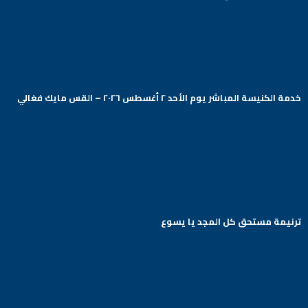
خدمة الكنيسة المباشر يوم الأحد ٢ أغسطس ٢٠٢٦ – القس مايك فغالي
Arabic Baptist DC
ترنيمة مستحق كل المجد يا يسوع
Arabic Baptist DC