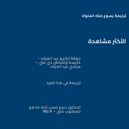
ترنيمة يسوع ملك الملوك
Arabic Baptist DC
الأكثر مشاهدة
جوقة ترانيم عيد الميلاد –
كنيسة واشنطن دي سي –
ميلدي عيد الميلاد
ترنيمة في هذا العيد
الدكتور حليم حسب اللة-ما هو
المطلوب مني – # 882