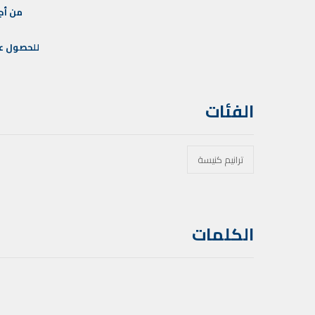
من
أج
للحصول
ع
الفئات
ترانيم كنيسة
الكلمات