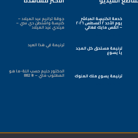
قاطع الفيديو
الأكثر مشاهدة
خدمة الكنيسة المباشر
جوقة ترانيم عيد الميلاد –
يوم الأحد ٢ أغسطس ٢٠٢٦
كنيسة واشنطن دي سي –
– القس مايك فغالي
ميلدي عيد الميلاد
Arabic Baptist DC
ترنيمة في هذا العيد
ترنيمة مستحق كل المجد
يا يسوع
Arabic Baptist DC
الدكتور حليم حسب اللة-ما هو
المطلوب مني – # 882
ترنيمة يسوع ملك الملوك
Arabic Baptist DC