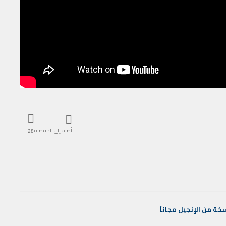
أضف إلى المفضلة
28
خة
من
الإنجيل
مجاناً