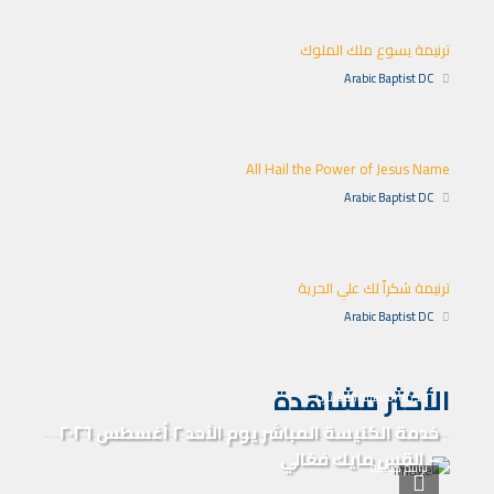
ترنيمة يسوع ملك الملوك
Arabic Baptist DC
All Hail the Power of Jesus Name
Arabic Baptist DC
ترنيمة شكراً لك علي الحرية
Arabic Baptist DC
الأكثر مشاهدة
خدمة الكنيسة المباشرة
خدمة الكنيسة المباشر يوم الأحد ٢ أغسطس ٢٠٢٦
– القس مايك فغالي
ترانيم كنيسة