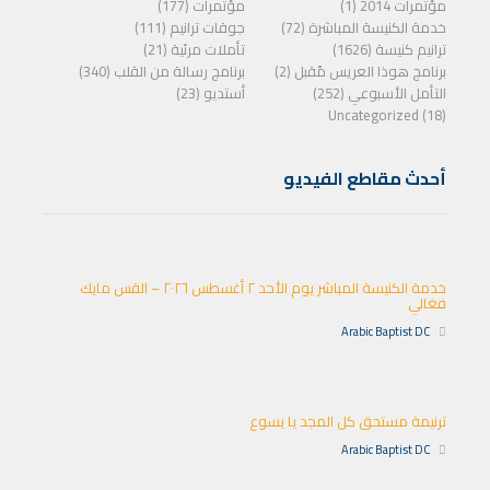
مؤتمرات 2014 (1)
مؤتمرات (177)
خدمة الكنيسة المباشرة (72)
جوقات ترانيم (111)
ترانيم كنيسة (1626)
تأملات مرئية (21)
برنامج هوذا العريس مًقبل (2)
برنامج رسالة من القلب (340)
التأمل الأسبوعي (252)
أستديو (23)
Uncategorized (18)
أحدث مقاطع الفيديو
خدمة الكنيسة المباشر يوم الأحد ٢ أغسطس ٢٠٢٦ – القس مايك
فغالي
Arabic Baptist DC
ترنيمة مستحق كل المجد يا يسوع
Arabic Baptist DC