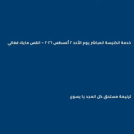
خدمة الكنيسة المباشر يوم الأحد ٢ أغسطس ٢٠٢٦ – القس مايك فغالي
Arabic Baptist DC
ترنيمة مستحق كل المجد يا يسوع
Arabic Baptist DC