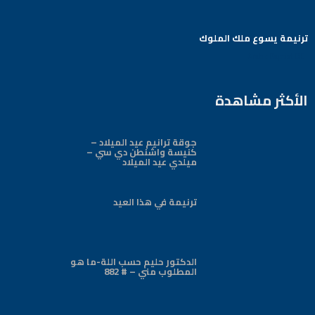
ترنيمة يسوع ملك الملوك
Arabic Baptist DC
الأكثر مشاهدة
جوقة ترانيم عيد الميلاد –
كنيسة واشنطن دي سي –
ميلدي عيد الميلاد
ترنيمة في هذا العيد
الدكتور حليم حسب اللة-ما هو
المطلوب مني – # 882