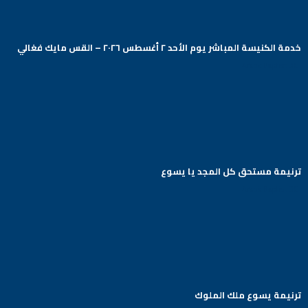
خدمة الكنيسة المباشر يوم الأحد ٢ أغسطس ٢٠٢٦ – القس مايك فغالي
Arabic Baptist DC
ترنيمة مستحق كل المجد يا يسوع
Arabic Baptist DC
ترنيمة يسوع ملك الملوك