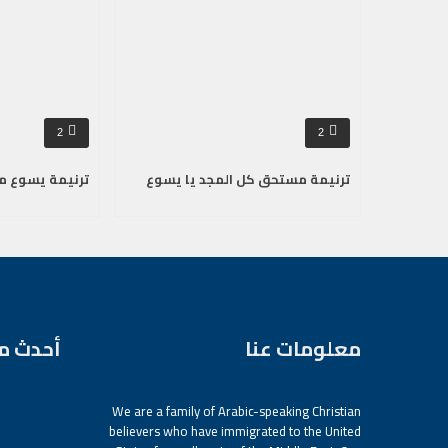
2
2
ترنيمة مستحق كل المجد يا يسوع
ترنيمة يسوع م
معلومات عنا
أحدث م
We are a family of Arabic-speaking Christian
believers who have immigrated to the United