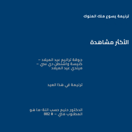
ترنيمة يسوع ملك الملوك
Arabic Baptist DC
الأكثر مشاهدة
جوقة ترانيم عيد الميلاد –
كنيسة واشنطن دي سي –
ميلدي عيد الميلاد
ترنيمة في هذا العيد
الدكتور حليم حسب اللة-ما هو
المطلوب مني – # 882