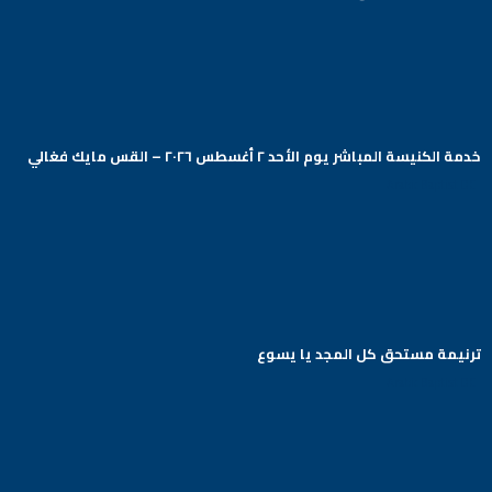
خدمة الكنيسة المباشر يوم الأحد ٢ أغسطس ٢٠٢٦ – القس مايك فغالي
Arabic Baptist DC
ترنيمة مستحق كل المجد يا يسوع
Arabic Baptist DC