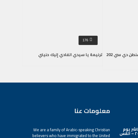
176
عرض صور من مؤتمر واشنطن دي سي 202
ترنيمة يا سيدي الفادي إليك حنيني
معلومات عنا
اشر يوم
We are a family of Arabic-speaking Christian
الأحد ٢ أغسطس ٢٠٢٦ – القس
believers who have immigrated to the United