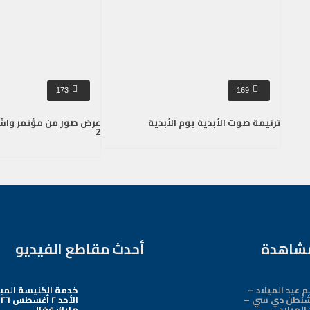
173
169
ترنيمة صوت الأبدية يوم الأبدية
2
مشاهدة
أحدث مقاطع الفيديو
 عيد الميلاد –
خدمة الكنيسة المب
شنطن دي سي –
الميلاد
مايك فغالي