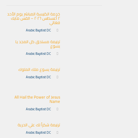
خدمة الكنيسة المباشر يوم الأحد
٢ أغسطس ٢٠٢٦ – القس مايك
فغالي
Arabic Baptist DC
ترنيمة مستحق كل المجد يا
يسوع
Arabic Baptist DC
ترنيمة يسوع ملك الملوك
Arabic Baptist DC
All Hail the Power of Jesus
Name
Arabic Baptist DC
ترنيمة شكراً لك علي الحرية
Arabic Baptist DC