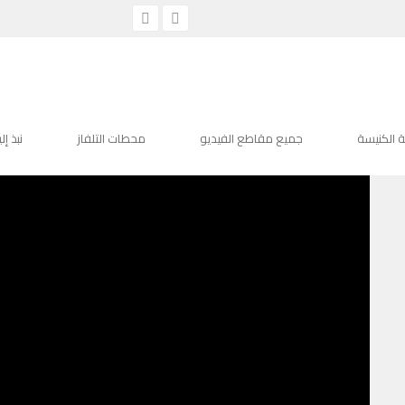
ترنيمة جر
ترنيمة جراح حبيبي غالية علي
مايو 30, 2022
1712
لا توجد تعليقات
 الكنيسة
جميع مقاطع الفيديو
محطات التلفاز
نبذ إل