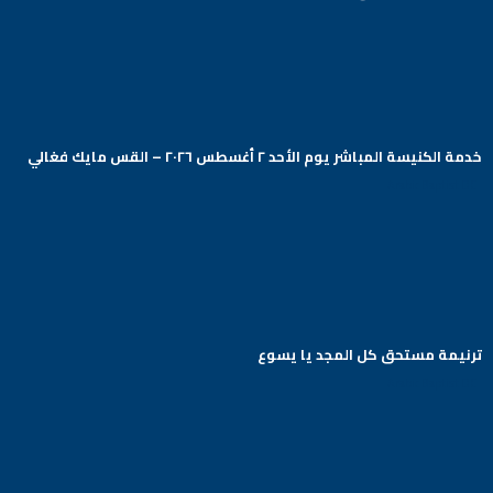
خدمة الكنيسة المباشر يوم الأحد ٢ أغسطس ٢٠٢٦ – القس مايك فغالي
Arabic Baptist DC
ترنيمة مستحق كل المجد يا يسوع
Arabic Baptist DC