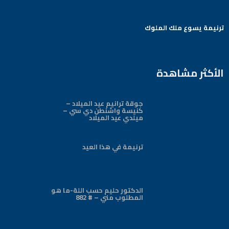
ترنيمة يسوع ملك الملوك
Arabic Baptist DC
الأكثر مشاهدة
جوقة ترانيم عيد الميلاد –
كنيسة واشنطن دي سي –
ميلدي عيد الميلاد
ترنيمة في هذا العيد
الدكتور حليم حسب اللة-ما هو
المطلوب مني – # 882