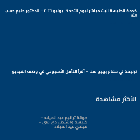
خدمة الكنيسة البث مباشر ليوم الأحد ١٩ يوليو ٢٠٢٦ – الدكتور حليم حسب
الله
Arabic Baptist DC
ترنيمة لي مقام بهيج سنا – أقرأ التأمل الأسبوعي في وصف الفيديو
Arabic Baptist DC
الأكثر مشاهدة
جوقة ترانيم عيد الميلاد –
كنيسة واشنطن دي سي –
ميلدي عيد الميلاد