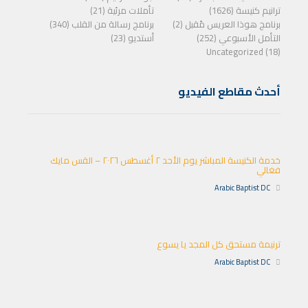
ترانيم كنيسة (1626)
تأملات مرئية (21)
برنامج هوذا العريس مًقبل (2)
برنامج رسالة من القلب (340)
التأمل الأسبوعي (252)
أستديو (23)
Uncategorized (18)
أحدث مقاطع الفيديو
خدمة الكنيسة المباشر يوم الأحد ٢ أغسطس ٢٠٢٦ – القس مايك
فغالي
Arabic Baptist DC
ترنيمة مستحق كل المجد يا يسوع
Arabic Baptist DC