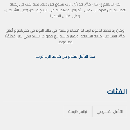
نحن لا نعلم إن كان متَّى قد رأى الرب يسوع قبل ذلك، لكنه كتب في إنجيله
تفصيلات عن قدرة الرب على الأمراض وسلطانه على الرياح والبحر، وعلى الشياطين،
وعلى غفران الخطايا
وكان رد فعله لدعوة الرب له “فقام وتبعه”. في ذلك اليوم في كفرناحوم أغلق
متَّى الباب على حياته السالفة، وبقرار حاسم تبع خطوات السيد الذي كان مُحتَقَرًا
ومرفوضًا
هذا التأمل مقدم من خدمة الرب قريب
الفئات
التأمل الأسبوعي
ترانيم كنيسة