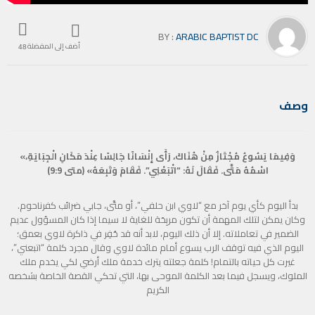
BY :
ARABIC BAPTIST DC
أضف إلى المفضلة
48
وصف
«وَفِيمَا يَسُوعُ مُجْتَازٌ مِنْ هُنَاكَ، رَأَى إِنْسَانًا جَالِسًا عِنْدَ مَكَانِ الْجِبَايَةِ،
اسْمُهُ مَتَّى. فَقَالَ لَهُ: “اتْبَعْنِي”. فَقَامَ وَتَبِعَهُ» (متى 9:9)
بدأ اليوم كأي يوم آخر مع “لاوي ابن حلفي”، أو متَّى، جابي ضرائب كفرناحوم.
وكان يمكن لتلك المهمة أن تكون مربِحَة للغاية لا سيما إذا كان المسؤول عديم
الضمير في تعاملاته. إلا أن ذلك اليوم، لابد أنه قد حُفِر في ذاكرة لاوي بعمق؛
اليوم الذي فيه توقف الرب يسوع أمام مائدة لاوي وقال مجرد كلمة “اتبعني”،
غيرت كل حياته بالتمام! كلمة جعلته يترك خدمة ملك أرضي لكي يخدم ملك
الملوك، ويسجل فيما بعد الكلمة الموحى بها، التي تحكي القصة الخاصة بشخصه
الكريم