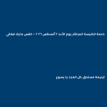
خدمة الكنيسة المباشر يوم الأحد ٢ أغسطس ٢٠٢٦ – القس مايك فغالي
Arabic Baptist DC
ترنيمة مستحق كل المجد يا يسوع
Arabic Baptist DC