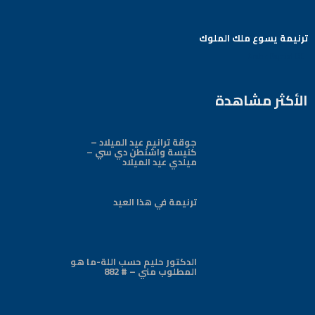
ترنيمة يسوع ملك الملوك
Arabic Baptist DC
الأكثر مشاهدة
جوقة ترانيم عيد الميلاد –
كنيسة واشنطن دي سي –
ميلدي عيد الميلاد
ترنيمة في هذا العيد
الدكتور حليم حسب اللة-ما هو
المطلوب مني – # 882