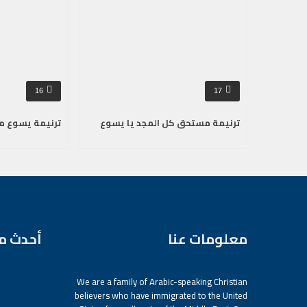
16
17
ترنيمة مستحق كل المجد يا يسوع
ترنيمة يسوع م
معلومات عنا
أحدث م
We are a family of Arabic-speaking Christian
believers who have immigrated to the United