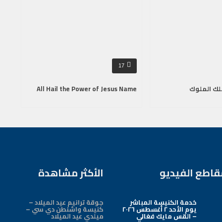
17
لك الملوك
All Hail the Power of Jesus Name
قاطع الفيديو
الأكثر مشاهدة
خدمة الكنيسة المباشر
جوقة ترانيم عيد الميلاد –
يوم الأحد ٢ أغسطس ٢٠٢٦
كنيسة واشنطن دي سي –
– القس مايك فغالي
ميلدي عيد الميلاد