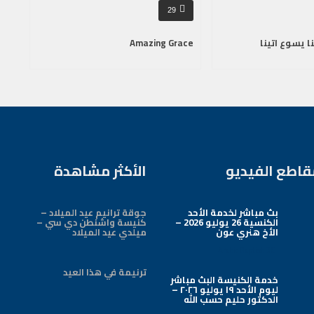
29
ا يسوع اتينا
Amazing Grace
قاطع الفيديو
الأكثر مشاهدة
بث مباشر لخدمة الأحد
جوقة ترانيم عيد الميلاد –
الكنسية 26 يوليو 2026 –
كنيسة واشنطن دي سي –
الأخ هنري عون
ميلدي عيد الميلاد
Arabic Baptist DC
ترنيمة في هذا العيد
خدمة الكنيسة البث مباشر
ليوم الأحد ١٩ يوليو ٢٠٢٦ –
الدكتور حليم حسب الله