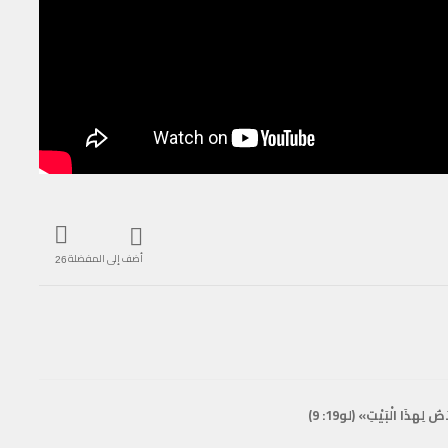
أضف إلى المفضلة
26
 لِهذَا الْبَيْتِ» (لو19: 9)