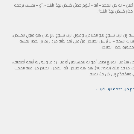
لن – له كل المجد – أنه «الْيَوْمَ حَصَلَ خَلاَصٌ لِهَذَا الْبَيْتِ». أو – بحسب ترجمة
َضَر خَلاَصٌ لِهَذَا الْبَيْتِ”.
نفسه. إن الرب يسوع هو الخلاص، وقبول الرب يسوع بالإيمان هو قبول الخلاص،
تبارك اسمه – لا يُرسل الخلاص مِنْ على بُعد كأنه طرد بريد، بل يحضر بنفسه
بحضوره يحضر الخلاص.
لخلاص بناءً على توزيع نصف أمواله للمساكين أو على ردّ ما وشى به أربعة أضعاف،
بل على مجيء الرب يسوع المسيح – ابن الإنسان – لكي يطلُبَ ويُخَلِّصَ ما قد هَلَكَ (لو19: 10). هذا هو خلاص الله الكامل، الصادر من قلبه المحب
لمُقدَّم إلى كل مَنْ يقبله.
دم من خدمة الرب قريب