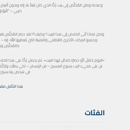
وعندما وصل المُخلِّص إلى بيت زَكَّا الذي كان قبلاً بلا إله وبدون أفراح، أع
داربي – “الْيَوْمَ ح
ولكن لماذا أتى الخلاص إلى هذا البيت؟ وكيف؟! لقد حضر المُخلِّص 
وجميع البركات الأخرى العُظمى والثمينة التي يُعطيها الله. إنه – 
كالمُخلِّص و
«اليوم حَصَلَ (أو حضرَ) خلاصٌ لهذا البيت». لم يحصل زَكَّا على هذا ا
في شخص ربنا يسوع، وا
هذا التأمل مق
الفئات