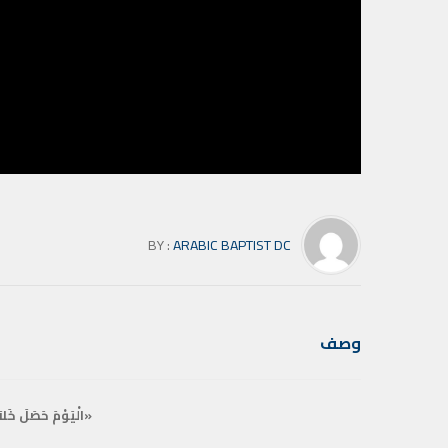
BY :
ARABIC BAPTIST DC
وصف
«الْيَوْمَ حَصَلَ خَلاَصٌ