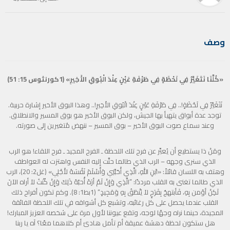
وصف
«كُلَّنَا نَتَغَيَّرُ فِي لَحْظَةٍ فِي طَرْفَةِ عَيْنٍ عِنْدَ الْبُوقِ الأَخِيرِ» (1كورنثوس 15: 51)
نَتَغَيَّرُ فِي لَحْظَةٍ!.. فِي طَرْفَةِ عَيْنٍ عِنْدَ الْبُوقِ الأَخِيرِ!.. وهذا البوق الأخير إشارة حربية.
توجد عدة أبواق يتهيأ بها الجيش، ولكن البوق الأخير هو بوق المسير والانطلاق.
وعند سماع صوت البوق الأخير – بوق المسير – ننهض مُتغيرين إلى صورته.
ومَنْ ذا يستطيع أن يُعبِّر عن فرح تلك اللحظة ـ الفرح المجيد ـ فرح اللقاء! هو الرب
الذي سنرى وجهه – الرب الذي طالما حنَّت إليه النفس واهتزت له العواطف
وهتف به اللسان قائلاً: «ابْنِ اللهِ، الَّذِي أَحَبَّنِي وَأَسْلَمَ نَفْسَهُ لأَجْلِي» (غل2: 20)، الرب
الذي طالما تغنى به القلب مرددًا: ”الَّذِي وَإِنْ لَمْ أرَهُ أُحبّهُ ذَلِكَ وَإِنْ كُنْتُ لاَ أراه الآنَ
لَكِنْ أؤمن بِهِ، فَأبتهجُ بِفَرَحٍ لاَ يُنْطَقُ بِهِ وَمَجِيدٍ“ (1بط1: 8). وكم تكون أفراح ذلك
القلب عندما يحصل على كل رغائبه، وتشبع كل أشواقه في تلك اللحظة الفائقة
المجيدة، حينما نراه وجهًا لوجه، وتقع عيوننا لأول مرة على شخصه العزيز المبارك!
هل ستكون لحظة دهشة عميقة أم تأمل هادئ أم كلاهما معًا؟ آه يا ربنا