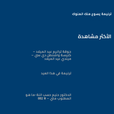
ترنيمة يسوع ملك الملوك
Arabic Baptist DC
الأكثر مشاهدة
جوقة ترانيم عيد الميلاد –
كنيسة واشنطن دي سي –
ميلدي عيد الميلاد
ترنيمة في هذا العيد
الدكتور حليم حسب اللة-ما هو
المطلوب مني – # 882