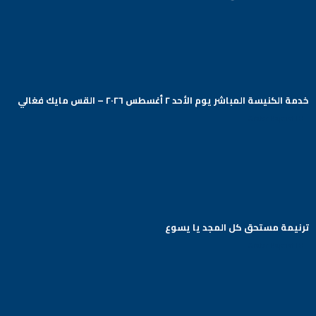
خدمة الكنيسة المباشر يوم الأحد ٢ أغسطس ٢٠٢٦ – القس مايك فغالي
Arabic Baptist DC
ترنيمة مستحق كل المجد يا يسوع
Arabic Baptist DC