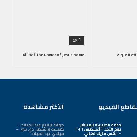
10
لك الملوك
All Hail the Power of Jesus Name
قاطع الفيديو
الأكثر مشاهدة
خدمة الكنيسة المباشر
جوقة ترانيم عيد الميلاد –
يوم الأحد ٢ أغسطس ٢٠٢٦
كنيسة واشنطن دي سي –
– القس مايك فغالي
ميلدي عيد الميلاد