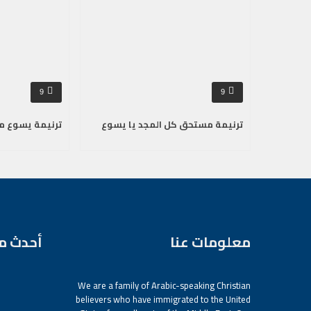
9
9
ترنيمة مستحق كل المجد يا يسوع
ترنيمة يسوع م
معلومات عنا
أحدث م
We are a family of Arabic-speaking Christian
believers who have immigrated to the United