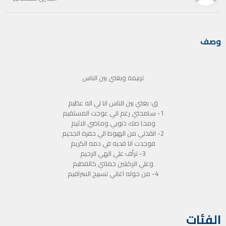
وصف
ترنيمة وبغني بين الناس
ق: بغني بين الناس انا لي اله عظيم
1- سامحني رغم اني عوجت المستقيم
ومحا صك ذنوبي وماضي الاثيم
2- انقذني من الهبوط الي حفرة الجحيم
فوجدت انا فديه في دمه الكريم
3- ترأف علي الهي الرحيم
وعلي الركبتين حملني كالفطيم
4- من حوله اغاني تسبيح السرافيم
الفئات