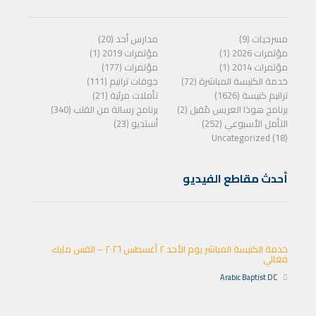
مسرحيات (9)
مدارس أحد (20)
مؤتمرات 2026 (1)
مؤتمرات 2019 (1)
مؤتمرات 2014 (1)
مؤتمرات (177)
خدمة الكنيسة المباشرة (72)
جوقات ترانيم (111)
ترانيم كنيسة (1626)
تأملات مرئية (21)
برنامج هوذا العريس مًقبل (2)
برنامج رسالة من القلب (340)
التأمل الأسبوعي (252)
أستديو (23)
Uncategorized (18)
أحدث مقاطع الفيديو
خدمة الكنيسة المباشر يوم الأحد ٢ أغسطس ٢٠٢٦ – القس مايك
فغالي
Arabic Baptist DC