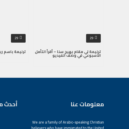
29
29
ترنيمة لي مقام بهيج سنا – أقرأ التأمل
ترنيمة باسم ربن
الأسبوعي في وصف الفيديو
معلومات عنا
أحدث م
We are a family of Arabic-speaking Christian
believers who have immigrated to the United