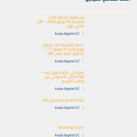
بث مباشر لخدمة الأحد
الكنسية 26 يوليو 2026 – الأخ
هنري عون
Arabic Baptist DC
خدمة الكنيسة البث مباشر
ليوم الأحد ١٩ يوليو ٢٠٢٦ –
الدكتور حليم حسب الله
Arabic Baptist DC
ترنيمة لي مقام بهيج سنا –
أقرأ التأمل الأسبوعي في
وصف الفيديو
Arabic Baptist DC
ترنيمة باسم ربنا يسوع اتينا
Arabic Baptist DC
Amazing Grace
Arabic Baptist DC