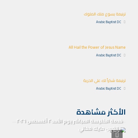
ترنيمة يسوع ملك الملوك
Arabic Baptist DC
All Hail the Power of Jesus Name
Arabic Baptist DC
ترنيمة شكراً لك علي الحرية
Arabic Baptist DC
الأكثر مشاهدة
خدمة الكنيسة المباشرة
خدمة الكنيسة المباشر يوم الأحد ٢ أغسطس ٢٠٢٦
– القس مايك فغالي
ترانيم كنيسة