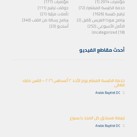
مؤتمرات 2014 (1)
مؤتمرات (177)
خدمة الكنيسة المباشرة (72)
جوقات ترانيم (111)
ترانيم كنيسة (1626)
تأملات مرئية (21)
برنامج هوذا العريس مًقبل (2)
برنامج رسالة من القلب (340)
التأمل الأسبوعي (252)
أستديو (23)
Uncategorized (18)
أحدث مقاطع الفيديو
خدمة الكنيسة المباشر يوم الأحد ٢ أغسطس ٢٠٢٦ – القس مايك
فغالي
Arabic Baptist DC
ترنيمة مستحق كل المجد يا يسوع
Arabic Baptist DC