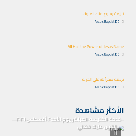
ترنيمة يسوع ملك الملوك
Arabic Baptist DC
All Hail the Power of Jesus Name
Arabic Baptist DC
ترنيمة شكراً لك علي الحرية
Arabic Baptist DC
الأكثر مشاهدة
خدمة الكنيسة المباشرة
خدمة الكنيسة المباشر يوم الأحد ٢ أغسطس ٢٠٢٦
– القس مايك فغالي
ترانيم كنيسة