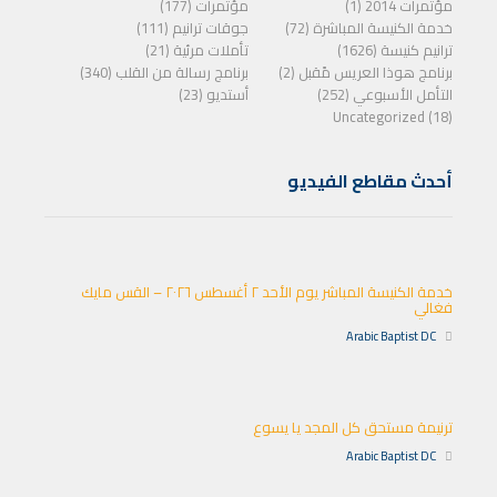
مؤتمرات 2014 (1)
مؤتمرات (177)
خدمة الكنيسة المباشرة (72)
جوقات ترانيم (111)
ترانيم كنيسة (1626)
تأملات مرئية (21)
برنامج هوذا العريس مًقبل (2)
برنامج رسالة من القلب (340)
التأمل الأسبوعي (252)
أستديو (23)
Uncategorized (18)
أحدث مقاطع الفيديو
خدمة الكنيسة المباشر يوم الأحد ٢ أغسطس ٢٠٢٦ – القس مايك
فغالي
Arabic Baptist DC
ترنيمة مستحق كل المجد يا يسوع
Arabic Baptist DC