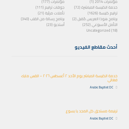
مؤتمرات 2014 (1)
مؤتمرات (177)
خدمة الكنيسة المباشرة (72)
جوقات ترانيم (111)
ترانيم كنيسة (1626)
تأملات مرئية (21)
برنامج هوذا العريس مًقبل (2)
برنامج رسالة من القلب (340)
التأمل الأسبوعي (252)
أستديو (23)
Uncategorized (18)
أحدث مقاطع الفيديو
خدمة الكنيسة المباشر يوم الأحد ٢ أغسطس ٢٠٢٦ – القس مايك
فغالي
Arabic Baptist DC
ترنيمة مستحق كل المجد يا يسوع
Arabic Baptist DC