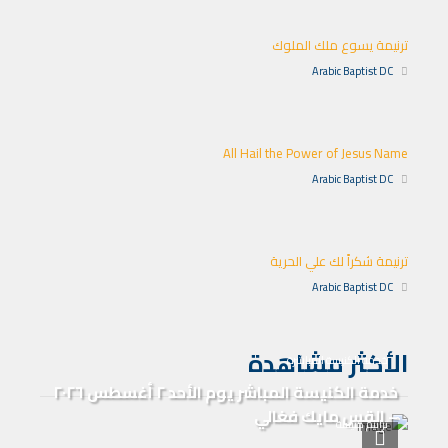
ترنيمة يسوع ملك الملوك
Arabic Baptist DC
All Hail the Power of Jesus Name
Arabic Baptist DC
ترنيمة شكراً لك علي الحرية
Arabic Baptist DC
الأكثر مشاهدة
خدمة الكنيسة المباشرة
خدمة الكنيسة المباشر يوم الأحد ٢ أغسطس ٢٠٢٦
– القس مايك فغالي
ترانيم كنيسة