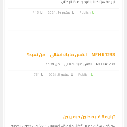
ترنيمة هيّا كلنا بالفرح ولماذا الإكتاب
Publish
سبتمبر 14, 2024
413
MFH #1238 – القس مايك فغالي – من نعبد؟
MFH #1238 – القس مايك فغالي – من نعبد؟
Publish
سبتمبر 8, 2024
751
ترنيمة قلبه حنين حبه يبين
«وَبِدُونِ سَفْكِ دَمٍ لاَ تَحْصُلُ مَغْفِرَةٌ» (عبرانيين 9: 22) قبل دخول الخطية