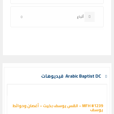
أتباع
0
Arabic Baptist DC فيديوهات
MFH #1239 – القس يوسف بخيت – أغصان وحوائط
يوسف