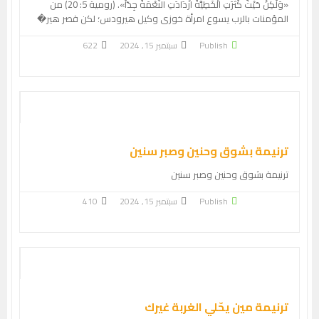
«وَلَكِنْ حَيْثُ كَثُرَتِ الْخَطِيَّةُ ازْدَادَتِ النِّعْمَةُ جِدّاً». (رومية 5: 20) من
المؤمنات بالرب يسوع امرأة خوزى وكيل هيرودس؛ لكن قصر هير�
Publish
سبتمبر 15, 2024
622
ترنيمة بشوق وحنين وصبر سنين
ترنيمة بشوق وحنين وصبر سنين
Publish
سبتمبر 15, 2024
410
ترنيمة مين يحّلي الغربة غيرك