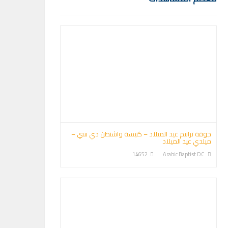
جوقة ترانيم عيد الميلاد – كنيسة واشنطن دي سي –
ميلدي عيد الميلاد
14652
Arabic Baptist DC