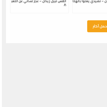
ن – نشيدي يعلوا بالهتا
القس نبيل زيدان – عجز لساني عن التعب
ير
حمل أكثر