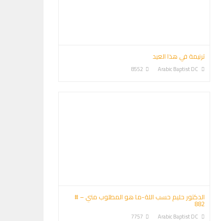
ترنيمة في هذا العيد
8552
Arabic Baptist DC
الدكتور حليم حسب اللة-ما هو المطلوب مني – #
882
7757
Arabic Baptist DC