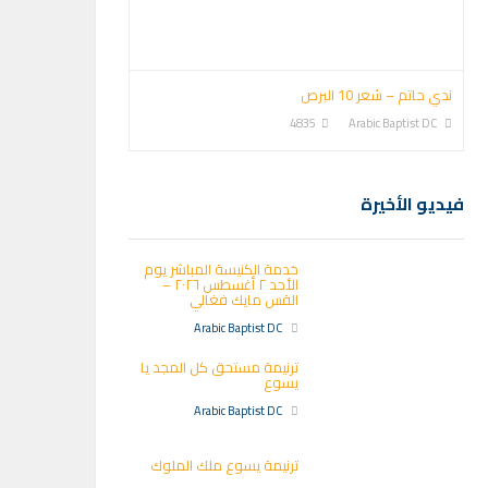
ندي حاتم – شعر 10 البرص
4835
Arabic Baptist DC
فيديو الأخيرة
خدمة الكنيسة المباشر يوم
الأحد ٢ أغسطس ٢٠٢٦ –
القس مايك فغالي
Arabic Baptist DC
ترنيمة مستحق كل المجد يا
يسوع
Arabic Baptist DC
ترنيمة يسوع ملك الملوك