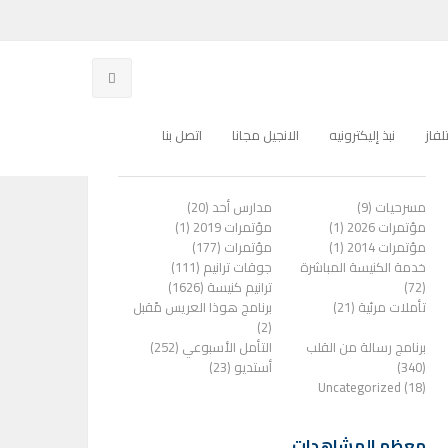
فاز
نبذ إليكترونيه
الانجيل مجانا
اتصل بنا
الفئات
مسرحيات (9)
مدارس أحد (20)
مؤتمرات 2026 (1)
مؤتمرات 2019 (1)
مؤتمرات 2014 (1)
مؤتمرات (177)
خدمة الكنيسة المباشرة
جوقات ترانيم (111)
(72)
ترانيم كنيسة (1626)
تأملات مرئية (21)
برنامج هوذا العريس مًقبل
(2)
برنامج رسالة من القلب
التأمل الأسبوعي (252)
(340)
أستديو (23)
Uncategorized (18)
معظم المشاهدات