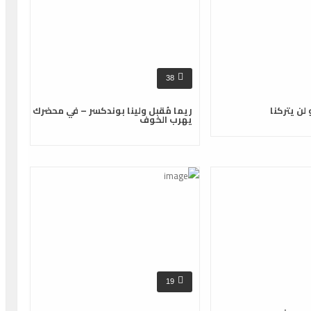
38
 لن يتركنا
ريما مُقبل ولينا بوندكسر – في محضرك
يهرب الخوف
19