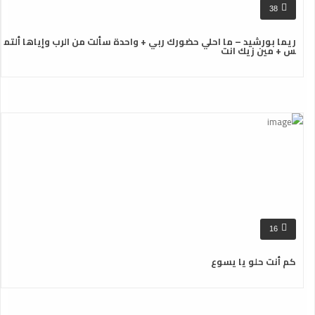
38
ريما بورشيد – ما احلي حضورك ربي + واحدة سألت من الرب وإياها ألتم
س + مين زيك انت
16
كم أنت حلو يا يسوع