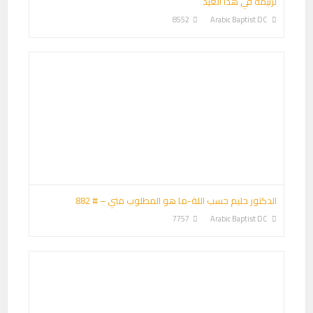
ترنيمة في هذا العيد
8552
Arabic Baptist DC
الدكتور حليم حسب اللة-ما هو المطلوب مني – # 882
7757
Arabic Baptist DC