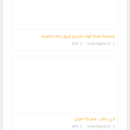
مسرحية شركة أبواب الجحيم فريق دراما الكنيسة
4929
Arabic Baptist DC
ندي حاتم – شعر 10 البرص
4835
Arabic Baptist DC