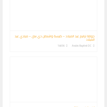
جوقة ترانيم عيد الميلاد – كنيسة واشنطن دي سي – ميلدي عيد
الميلاد
14656
Arabic Baptist DC