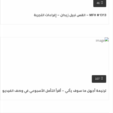
46
MFH #1313 – القس نبيل زيدان – إغراءات التجربة
107
ترنيمة أجهل ما سوف يأتي – أقرأ التأمل الأسبوعي في وصف الفيديو