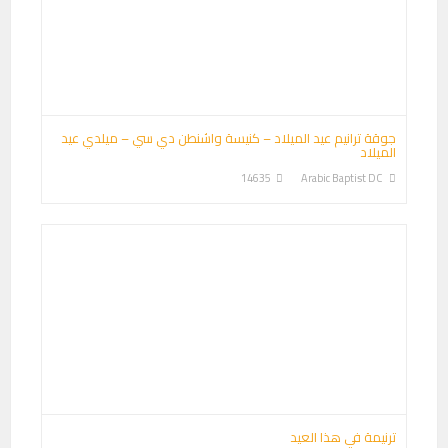
جوقة ترانيم عيد الميلاد – كنيسة واشنطن دي سي – ميلدي عيد
الميلاد
14635
Arabic Baptist DC
ترنيمة في هذا العيد