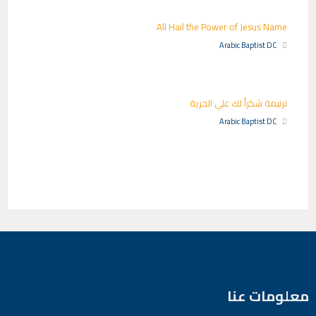
All Hail the Power of Jesus Name
Arabic Baptist DC
ترنيمة شكراً لك علي الحرية
Arabic Baptist DC
معلومات عنا