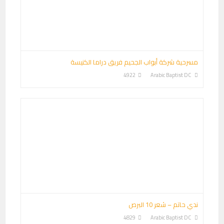
مسرحية شركة أبواب الجحيم فريق دراما الكنيسة
4922
Arabic Baptist DC
ندي حاتم – شعر 10 البرص
4829
Arabic Baptist DC