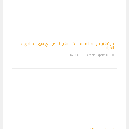
جوقة ترانيم عيد الميلاد – كنيسة واشنطن دي سي – ميلدي عيد
الميلاد
14593
Arabic Baptist DC