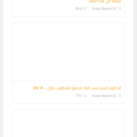
ترنيمة في هذا العيد
8543
Arabic Baptist DC
الدكتور حليم حسب اللة-ما هو المطلوب مني – # 882
7751
Arabic Baptist DC