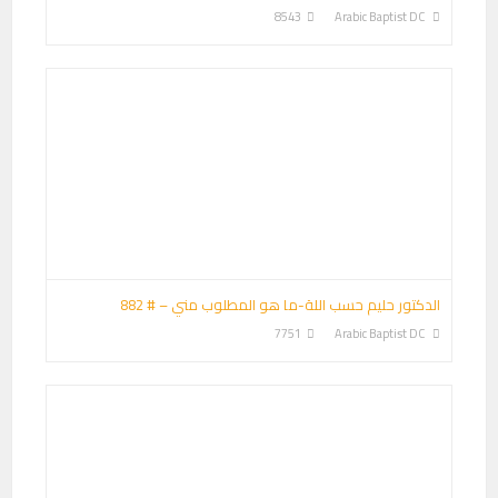
8543
Arabic Baptist DC
الدكتور حليم حسب اللة-ما هو المطلوب مني – # 882
7751
Arabic Baptist DC