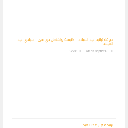
جوقة ترانيم عيد الميلاد – كنيسة واشنطن دي سي – ميلدي عيد
الميلاد
14586
Arabic Baptist DC
ترنيمة في هذا العيد