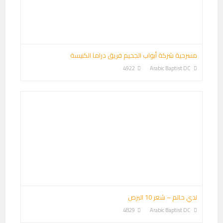
مسرحية شركة أبواب الجحيم فريق دراما الكنيسة
4922
Arabic Baptist DC
ندي حاتم – شعر 10 البرص
4829
Arabic Baptist DC