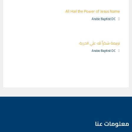
All Hail the Power of Jesus Name
Arabic Baptist DC
ترنيمة شكراً لك علي الحرية
Arabic Baptist DC
معلومات عنا