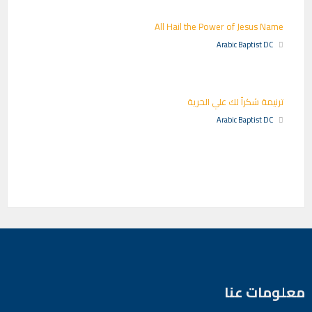
All Hail the Power of Jesus Name
Arabic Baptist DC
ترنيمة شكراً لك علي الحرية
Arabic Baptist DC
معلومات عنا