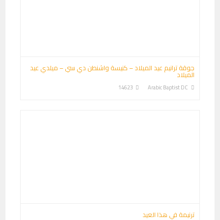
جوقة ترانيم عيد الميلاد – كنيسة واشنطن دي سي – ميلدي عيد
الميلاد
14623
Arabic Baptist DC
ترنيمة في هذا العيد