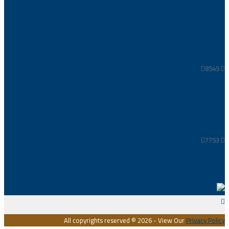
Watch Video
ترنيمة في هذا العيد
Arabic Baptist DC
8545
Watch Video
الدكتور حليم حسب اللة-ما هو المطلوب مني – # 882
Arabic Baptist DC
7753
هذا الموقع والخدمات من
All copyrights reserved ©
2026 - View Our
Privacy Policy