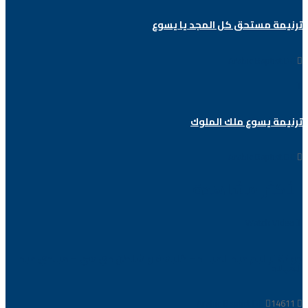
ترنيمة مستحق كل المجد يا يسوع
Arabic Baptist DC
ترنيمة يسوع ملك الملوك
Arabic Baptist DC
الأكثر مشاهدة
Watch Video
جوقة ترانيم عيد الميلاد – كنيسة واشنطن دي سي – ميلدي عيد
الميلاد
Arabic Baptist DC
14611