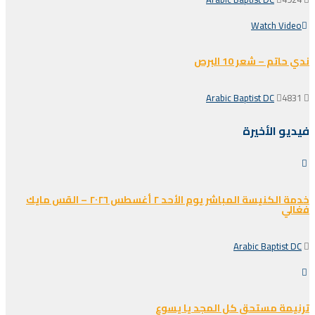
Watch Video
ندي حاتم – شعر 10 البرص
Arabic Baptist DC
4831
فيديو الأخيرة
خدمة الكنيسة المباشر يوم الأحد ٢ أغسطس ٢٠٢٦ – القس مايك
فغالي
Arabic Baptist DC
ترنيمة مستحق كل المجد يا يسوع