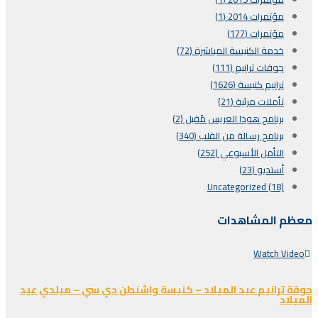
مؤتمرات 2014 (1)
مؤتمرات (177)
خدمة الكنيسة المباشرة (72)
جوقات ترانيم (111)
ترانيم كنيسة (1626)
تأملات مرئية (21)
برنامج هوذا العريس مًقبل (2)
برنامج رسالة من القلب (340)
التأمل الأسبوعي (252)
أستديو (23)
Uncategorized (18)
معظم المشاهدات
Watch Video
جوقة ترانيم عيد الميلاد – كنيسة واشنطن دي سي – ميلدي عيد
الميلاد