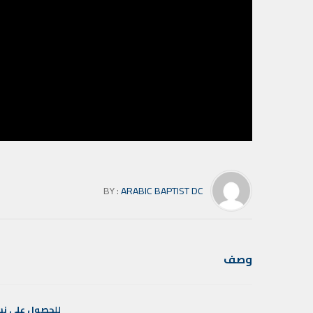
BY :
ARABIC BAPTIST DC
وصف
للحصول
علي
نس