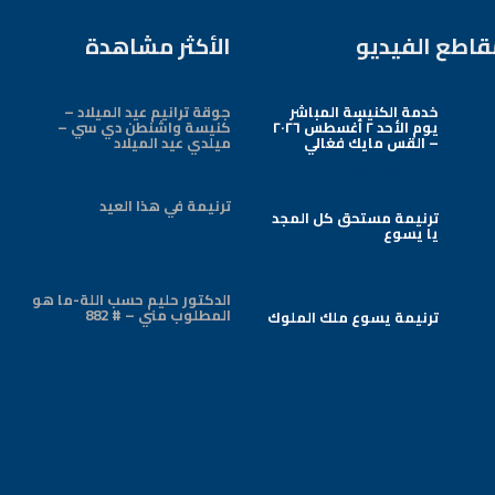
قاطع الفيديو
الأكثر مشاهدة
خدمة الكنيسة المباشر
جوقة ترانيم عيد الميلاد –
يوم الأحد ٢ أغسطس ٢٠٢٦
كنيسة واشنطن دي سي –
– القس مايك فغالي
ميلدي عيد الميلاد
Arabic Baptist DC
ترنيمة في هذا العيد
ترنيمة مستحق كل المجد
يا يسوع
Arabic Baptist DC
الدكتور حليم حسب اللة-ما هو
المطلوب مني – # 882
ترنيمة يسوع ملك الملوك
Arabic Baptist DC