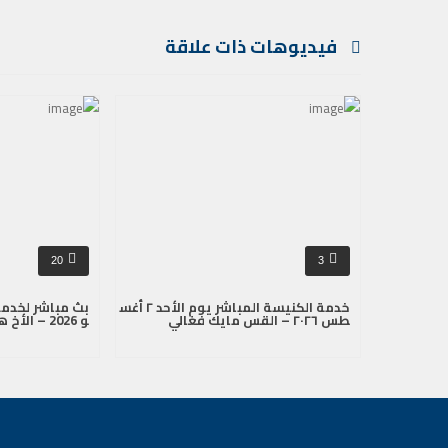
فيديوهات ذات علاقة
20
3
خدمة الكنيسة المباشر يوم الأحد ٢ أغس
طس ٢٠٢٦ – القس مايك فغالي
و 2026 – الأخ هنري عون