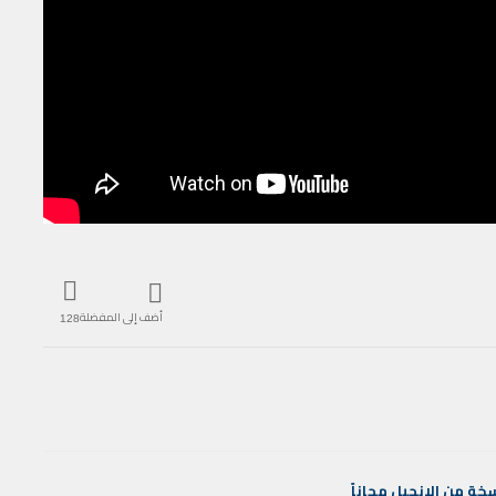
أضف إلى المفضلة
128
خة
من
الإنجيل
مجاناً