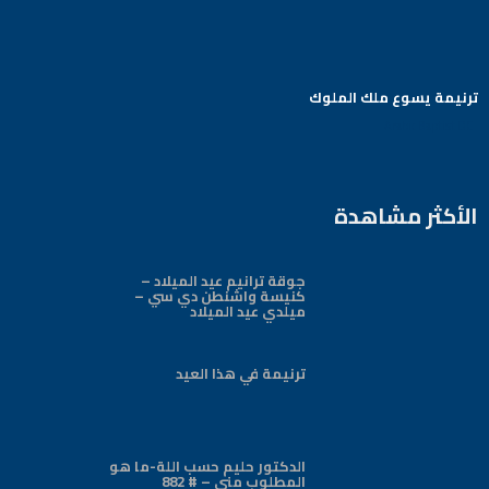
ترنيمة يسوع ملك الملوك
Arabic Baptist DC
الأكثر مشاهدة
جوقة ترانيم عيد الميلاد –
كنيسة واشنطن دي سي –
ميلدي عيد الميلاد
ترنيمة في هذا العيد
الدكتور حليم حسب اللة-ما هو
المطلوب مني – # 882