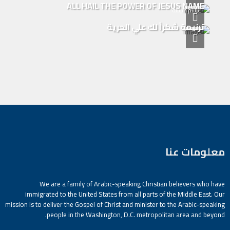
ALL HAIL THE POWER OF JESUS NAME
ترانيم كنيسة
ترنيمة شكراً لك علي الحرية
معلومات عنا
We are a family of Arabic-speaking Christian believers who have
immigrated to the United States from all parts of the Middle East. Our
mission is to deliver the Gospel of Christ and minister to the Arabic-speaking
people in the Washington, D.C. metropolitan area and beyond.