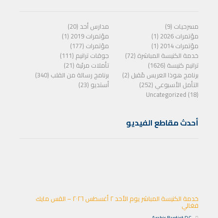
مسرحيات (9)
مدارس أحد (20)
مؤتمرات 2026 (1)
مؤتمرات 2019 (1)
مؤتمرات 2014 (1)
مؤتمرات (177)
خدمة الكنيسة المباشرة (72)
جوقات ترانيم (111)
ترانيم كنيسة (1626)
تأملات مرئية (21)
برنامج هوذا العريس مًقبل (2)
برنامج رسالة من القلب (340)
التأمل الأسبوعي (252)
أستديو (23)
Uncategorized (18)
أحدث مقاطع الفيديو
خدمة الكنيسة المباشر يوم الأحد ٢ أغسطس ٢٠٢٦ – القس مايك
فغالي
Arabic Baptist DC