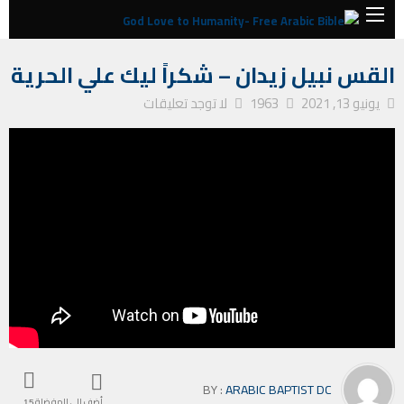
الصفحة الرئيسية
ترانيم كنيسة
القس نبيل زيدان – شكراً ليك علي الحرية
القس نبيل زيدان – شكراً ليك علي الحرية
يونيو 13, 2021
1963
لا توجد تعليقات
BY :
ARABIC BAPTIST DC
أضف إلى المفضلة
15