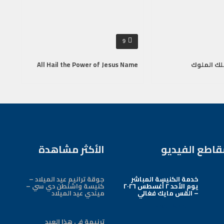
9
لك الملوك
All Hail the Power of Jesus Name
قاطع الفيديو
الأكثر مشاهدة
خدمة الكنيسة المباشر
جوقة ترانيم عيد الميلاد –
يوم الأحد ٢ أغسطس ٢٠٢٦
كنيسة واشنطن دي سي –
– القس مايك فغالي
ميلدي عيد الميلاد
Arabic Baptist DC
ترنيمة في هذا العيد