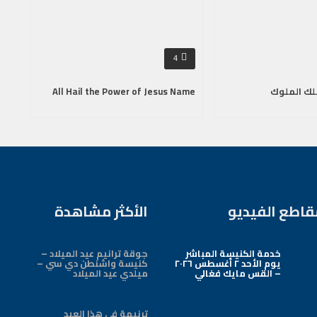
4
لك الملوك
All Hail the Power of Jesus Name
قاطع الفيديو
الأكثر مشاهدة
خدمة الكنيسة المباشر
جوقة ترانيم عيد الميلاد –
يوم الأحد ٢ أغسطس ٢٠٢٦
كنيسة واشنطن دي سي –
– القس مايك فغالي
ميلدي عيد الميلاد
Arabic Baptist DC
ترنيمة في هذا العيد