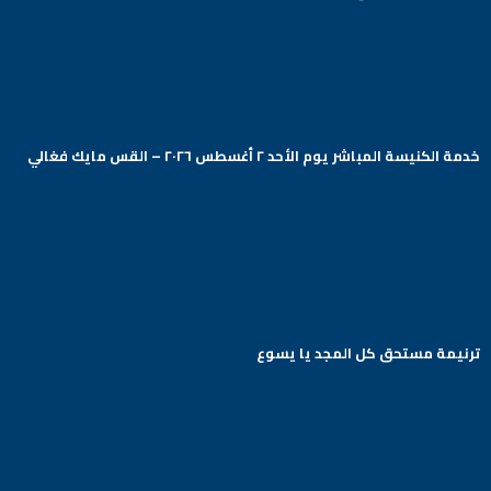
خدمة الكنيسة المباشر يوم الأحد ٢ أغسطس ٢٠٢٦ – القس مايك فغالي
Arabic Baptist DC
ترنيمة مستحق كل المجد يا يسوع
Arabic Baptist DC