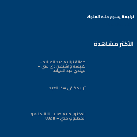
ترنيمة يسوع ملك الملوك
Arabic Baptist DC
الأكثر مشاهدة
جوقة ترانيم عيد الميلاد –
كنيسة واشنطن دي سي –
ميلدي عيد الميلاد
ترنيمة في هذا العيد
الدكتور حليم حسب اللة-ما هو
المطلوب مني – # 882