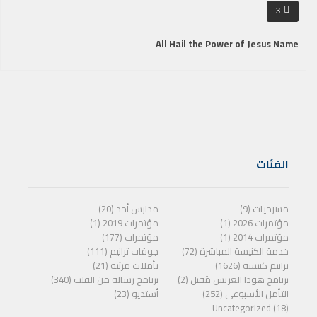
3
All Hail the Power of Jesus Name
الفئات
مسرحيات (9)
مدارس أحد (20)
مؤتمرات 2026 (1)
مؤتمرات 2019 (1)
مؤتمرات 2014 (1)
مؤتمرات (177)
خدمة الكنيسة المباشرة (72)
جوقات ترانيم (111)
ترانيم كنيسة (1626)
تأملات مرئية (21)
برنامج هوذا العريس مًقبل (2)
برنامج رسالة من القلب (340)
التأمل الأسبوعي (252)
أستديو (23)
Uncategorized (18)