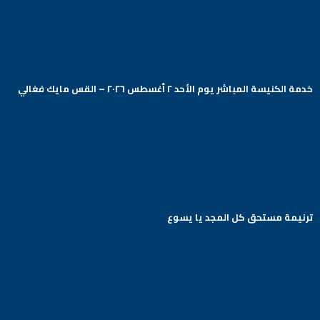
خدمة الكنيسة المباشر يوم الأحد ٢ أغسطس ٢٠٢٦ – القس مايك فغالي
Arabic Baptist DC
ترنيمة مستحق كل المجد يا يسوع
Arabic Baptist DC