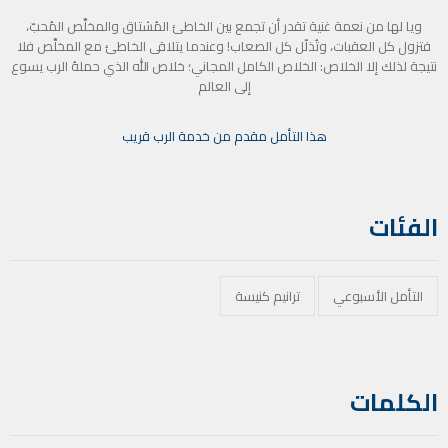
ويا لها من نعمة غنية تقدر أن تجمع بين الخاطئ المُشتاق والمخلِّص المُحبّ،
فتزول كل العقبات، وتُذلّل كل الصعاب! وعندما يتلاقى الخاطئ مع المخلِّص فلا
نتيجة لذلك إلا الخلاص: الخلاص الكامل المجاني؛ خلاص الله الذي حملهُ الرب يسوع
إلى العالم
هذا التأمل مقدم من خدمة الرب قريب
الفئات
التأمل الأسبوعي
ترانيم كنيسة
الكلمات