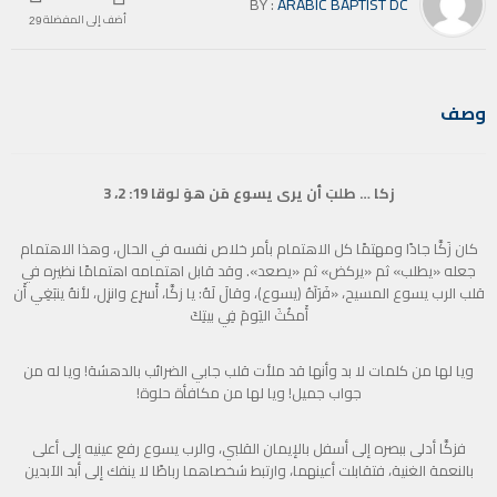
BY :
ARABIC BAPTIST DC
أضف إلى المفضلة
29
وصف
زكا … طلبَ أن يرى يسوع مَن هوَ لوقا 19: 2، 3
كان زَكَّا جادًا ومهتمًا كل الاهتمام بأمر خلاص نفسه في الحال، وهذا الاهتمام
جعله «يطلب» ثم «يركض» ثم «يصعد». وقد قابل اهتمامه اهتمامًا نظيره في
قلب الرب يسوع المسيح، «فَرَآهُ (يسوع)، وقالَ لَهُ: يا زكَّا، أَسرِع وانزِل، لأنهُ ينبَغِي أَن
أَمكُثَ اليَومَ فِي بيتِكَ
ويا لها من كلمات لا بد وأنها قد ملأت قلب جابي الضرائب بالدهشة! ويا له من
جواب جميل! ويا لها من مكافأة حلوة!
فزكَّا أدلى ببصره إلى أسفل بالإيمان القلبي، والرب يسوع رفع عينيه إلى أعلى
بالنعمة الغنية، فتقابلت أعينهما، وارتبط شخصاهما رباطًا لا ينفك إلى أبد الآبدين