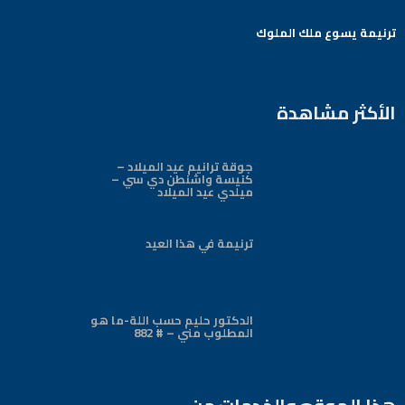
ترنيمة يسوع ملك الملوك
Arabic Baptist DC
الأكثر مشاهدة
جوقة ترانيم عيد الميلاد –
كنيسة واشنطن دي سي –
ميلدي عيد الميلاد
ترنيمة في هذا العيد
الدكتور حليم حسب اللة-ما هو
المطلوب مني – # 882