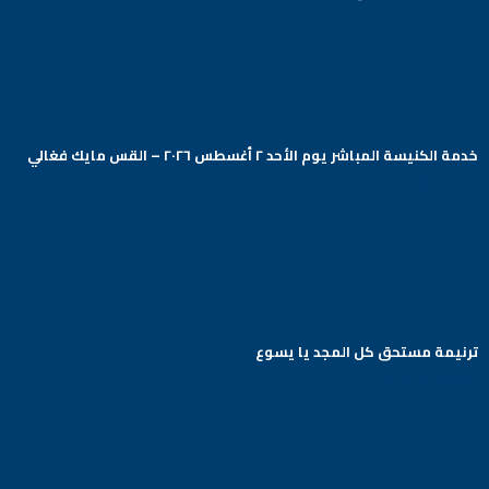
خدمة الكنيسة المباشر يوم الأحد ٢ أغسطس ٢٠٢٦ – القس مايك فغالي
Arabic Baptist DC
ترنيمة مستحق كل المجد يا يسوع
Arabic Baptist DC