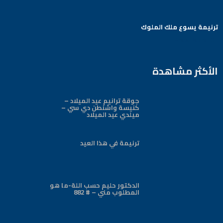
ترنيمة يسوع ملك الملوك
Arabic Baptist DC
الأكثر مشاهدة
جوقة ترانيم عيد الميلاد –
كنيسة واشنطن دي سي –
ميلدي عيد الميلاد
ترنيمة في هذا العيد
الدكتور حليم حسب اللة-ما هو
المطلوب مني – # 882