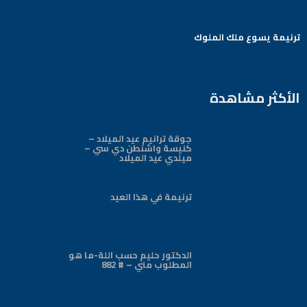
ترنيمة يسوع ملك الملوك
Arabic Baptist DC
الأكثر مشاهدة
جوقة ترانيم عيد الميلاد –
كنيسة واشنطن دي سي –
ميلدي عيد الميلاد
ترنيمة في هذا العيد
الدكتور حليم حسب اللة-ما هو
المطلوب مني – # 882