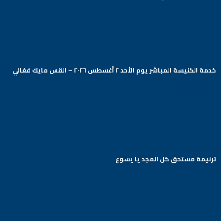
خدمة الكنيسة المباشر يوم الأحد ٢ أغسطس ٢٠٢٦ – القس مايك فغالي
Arabic Baptist DC
ترنيمة مستحق كل المجد يا يسوع
Arabic Baptist DC