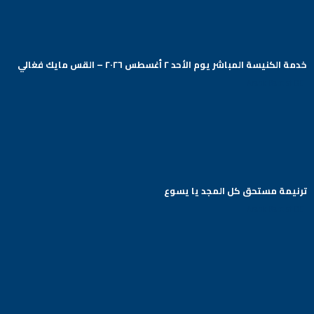
خدمة الكنيسة المباشر يوم الأحد ٢ أغسطس ٢٠٢٦ – القس مايك فغالي
Arabic Baptist DC
ترنيمة مستحق كل المجد يا يسوع
Arabic Baptist DC