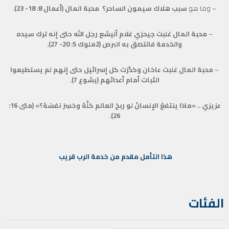
–
وما هو
سبب هلاك سيمون الساحر؟ محبة المال (أعمال 8: 18- 23).
–
محبة المال غلبت جيحزي غلام أليشع رجل الله حتى إنه ترك سيده
والخدمة فالتصق به البرص
(2ملوك 5: 20- 27).
–
محبة المال غلبت عاخان وكدَّرَت كل إسرائيل حتى إنهم لم يستطيعوا
الثبات أمام أعدائهم (يشوع 7).
عزيزي .. «ماذا ينتفعُ الإنسانُ لو ربحَ العالم كلَّهُ وخسِرَ نفسَهُ؟» (متى 16:
26).
هذا التأمل مقدم من خدمة الرب قريب
الفئات