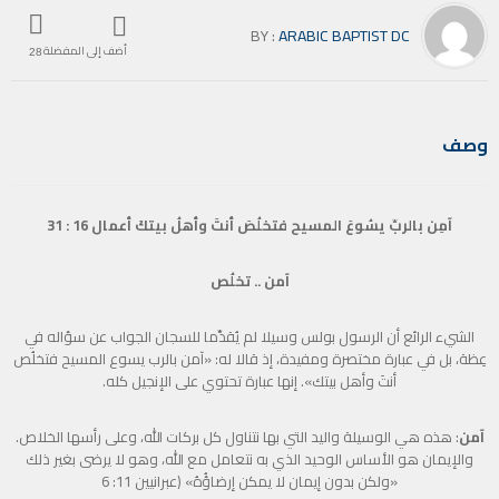
BY :
ARABIC BAPTIST DC
أضف إلى المفضلة
28
وصف
آمِن بالربِّ يسُوعَ المسيح فتخلُصَ أنتَ وأهلُ بيتكَ أعمال 16 : 31
آمن .. تخلُص
الشيء الرائع أن الرسول بولس وسيلا لم يُقدِّما للسجان الجواب عن سؤاله في
عِظة، بل في عبارة مختصرة ومفيدة، إذ قالا له: «آمن بالرب يسوع المسيح فتخلُص
أنتَ وأهل بيتك». إنها عبارة تحتوي على الإنجيل كله.
آمن
: هذه هي الوسيلة واليد التي بها نتناول كل بركات الله، وعلى رأسها الخلاص.
والإيمان هو الأساس الوحيد الذي به نتعامل مع الله، وهو لا يرضى بغير ذلك
«ولكن بدون إيمان لا يمكن إرضاؤُهُ» (عبرانيين 11: 6