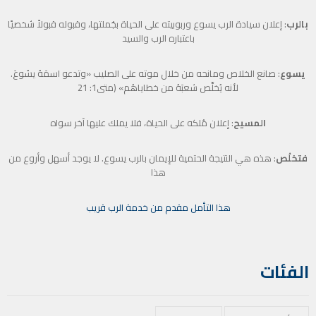
بالرب
: إعلان سيادة الرب يسوع وربوبيته على الحياة بجُملتها، وقبوله قبولاً شخصيًا
باعتباره الرب والسيد
يسوع
: صانع الخلاص ومانحه من خلال موته على الصليب «وتدعو اسمَهُ يسُوعَ.
لأنه يُخلِّص شعبَهُ من خطاياهُم» (متى1: 21
المسيح
: إعلان مُلكه على الحياة، فلا يملك عليها آخر سواه
فتخلُص
: هذه هي النتيجة الحتمية للإيمان بالرب يسوع. لا يوجد أسهل وأروع من
هذا
هذا التأمل مقدم من خدمة الرب قريب
الفئات