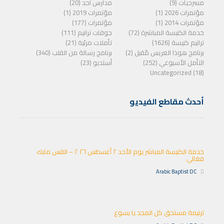
مسرحيات (9)
مدارس أحد (20)
مؤتمرات 2026 (1)
مؤتمرات 2019 (1)
مؤتمرات 2014 (1)
مؤتمرات (177)
خدمة الكنيسة المباشرة (72)
جوقات ترانيم (111)
ترانيم كنيسة (1626)
تأملات مرئية (21)
برنامج هوذا العريس مًقبل (2)
برنامج رسالة من القلب (340)
التأمل الأسبوعي (252)
أستديو (23)
Uncategorized (18)
أحدث مقاطع الفيديو
خدمة الكنيسة المباشر يوم الأحد ٢ أغسطس ٢٠٢٦ – القس مايك
فغالي
Arabic Baptist DC
ترنيمة مستحق كل المجد يا يسوع