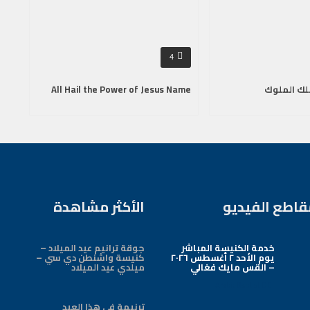
4
لك الملوك
All Hail the Power of Jesus Name
قاطع الفيديو
الأكثر مشاهدة
خدمة الكنيسة المباشر
جوقة ترانيم عيد الميلاد –
يوم الأحد ٢ أغسطس ٢٠٢٦
كنيسة واشنطن دي سي –
– القس مايك فغالي
ميلدي عيد الميلاد
Arabic Baptist DC
ترنيمة في هذا العيد