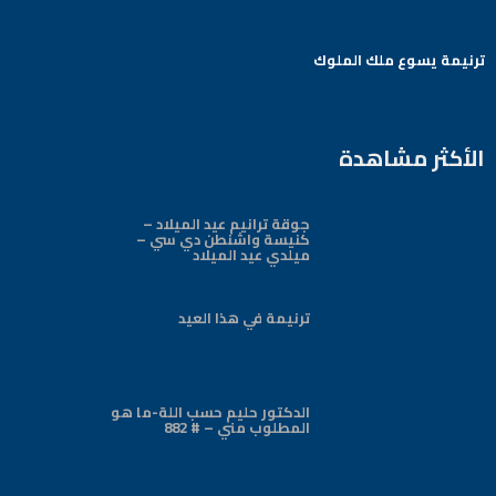
ترنيمة يسوع ملك الملوك
Arabic Baptist DC
الأكثر مشاهدة
جوقة ترانيم عيد الميلاد –
كنيسة واشنطن دي سي –
ميلدي عيد الميلاد
ترنيمة في هذا العيد
الدكتور حليم حسب اللة-ما هو
المطلوب مني – # 882