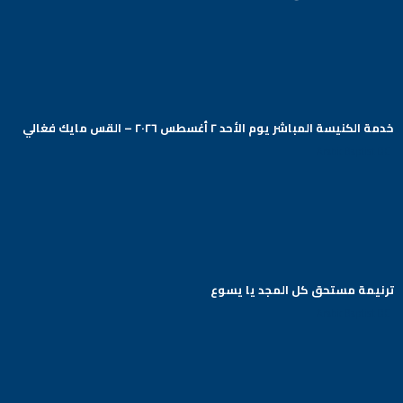
خدمة الكنيسة المباشر يوم الأحد ٢ أغسطس ٢٠٢٦ – القس مايك فغالي
Arabic Baptist DC
ترنيمة مستحق كل المجد يا يسوع
Arabic Baptist DC