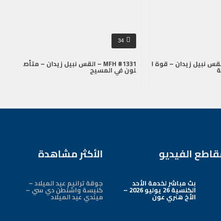
34
MFH  – القس نبيل زيدان – قوة ا
MFH #1331 – القس نبيل زيدان – متأص
ة
لون في المسيح
قاطع الفيديو
الأكثر مشاهدة
بث مباشر لخدمة الأحد
جوقة ترانيم عيد الميلاد –
الكنسية 26 يوليو 2026 –
كنيسة واشنطن دي سي –
الأخ هنري عون
ميلدي عيد الميلاد
Arabic Baptist DC