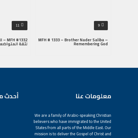
11
9
MFH # 1333 – Brother Nader Saliba –
#1332
Remembering God
لثقة المتواضع
معلومات عنا
أحدث م
We are a family of Arabic-speaking Christian
believers who have immigrated to the United
States from all parts of the Middle East. Our
mission is to deliver the Gospel of Christ and